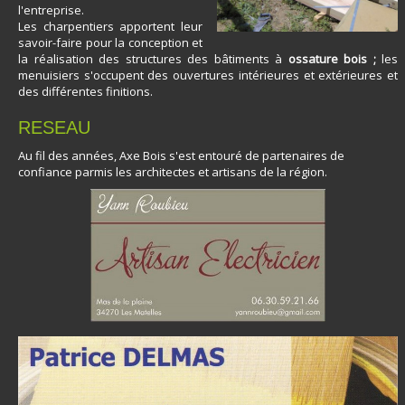
l'entreprise.
​Les charpentiers apportent leur
savoir-faire pour la conception et
la réalisation des structures des bâtiments à
ossature bois ;
les
menuisiers s'occupent des ouvertures intérieures et extérieures et
NOS REALISATIONS
des différentes finitions.
RESEAU
Au fil des années, Axe Bois s'est entouré de partenaires de
confiance parmis les architectes et artisans de la région.
CONSTRUIRE EN BOIS
DEVIS
CONTACT