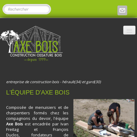
entreprise de construction bois - hérault(34) et gard(30)
L'ÉQUIPE D'AXE BOIS
ACCUEIL
​Composée de menuisiers et de
charpentiers formés chez les
compagnons du devoir, l'équipe
Axe Bois
est encadrée par Ivan
Freitag et François
L'ESPRIT AXE BOIS
▼
Duclos, fondateurs de